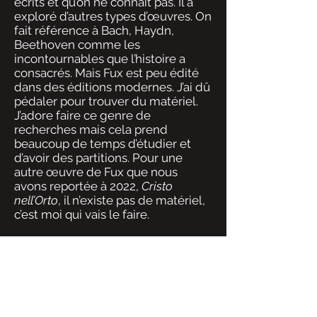
écrits et qu’on ne connaît pas. Il a
exploré d’autres types d’œuvres. On
fait référence à Bach, Haydn,
Beethoven comme les
incontournables que l’histoire a
consacrés. Mais Fux est peu édité
dans des éditions modernes. J’ai dû
pédaler pour trouver du matériel.
J’adore faire ce genre de
recherches mais cela prend
beaucoup de temps d’étudier et
d’avoir des partitions. Pour une
autre œuvre de Fux que nous
avons reportée à 2022,
Cristo
nell’Orto
, il n’existe pas de matériel,
c’est moi qui vais le faire.
C’est un cercle vicieux: les œuvres
non éditées ne sont pas jouées. Et
les œuvres peu jouées ne sont pas
éditées…
C’est cela. Nous tentons d’ouvrir