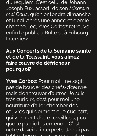
du requiem. C’est celui de Johann
Joseph Fux, assorti de son
Miserere
mei Deus
, qu’on entendra dimanche
et lundi. Après une année et demie
chamboulée, Yves Corboz retrouve
enfin le public à Bulle et à Fribourg.
Interview.
Aux Concerts de la Semaine sainte
et de la Toussaint, vous aimez
faire œuvre de défricheur,
pourquoi?
Yves Corboz:
Pour moi il ne s’agit
pas de bouder des chefs-d’œuvre,
mais d’en trouver d’autres. Je suis
très curieux, c’est pour moi une
nourriture d’aller chercher des
œuvres qui dorment quelque part,
qui viennent d’être réveillées, pour
que le public les entende. C’est
notre devoir d’interprète. Je n’ai pas
l’obligation de remplir une église.